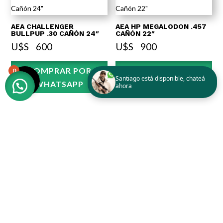
AEA CHALLENGER
AEA HP MEGALODON .457
BULLPUP .30 CAÑÓN 24″
CAÑÓN 22″
U$S⠀
600
U$S⠀
900
COMPRAR POR
COMPRAR POR
0
Santiago está disponible, chateá
WHATSAPP
WHATSAPP
ahora
AEA HP MEGALODON .357
AEA CHALLENGER PRO .22
CAÑÓN 22″
CAÑÓN 24″
U$S⠀
900
U$S⠀
800
COMPRAR POR
COMPRAR POR
WHATSAPP
WHATSAPP