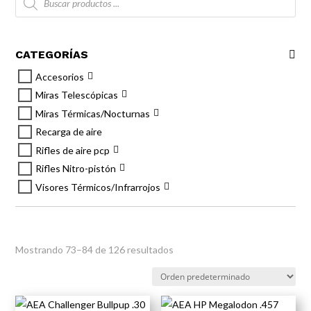
de
productos
CATEGORÍAS
Accesorios
Miras Telescópicas
Miras Térmicas/Nocturnas
Recarga de aire
Rifles de aire pcp
Rifles Nitro-pistón
Visores Térmicos/Infrarrojos
Mostrando 73–84 de 126 resultados