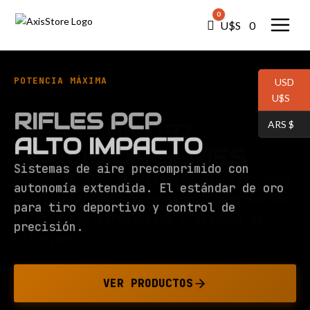
0
Carro
U$S⠀
0
POTENCIA MÁXIMA
USD
U$S⠀
RIFLES PCP
ARS $⠀
ALTO IMPACTO
Sistemas de aire precomprimido con
autonomía extendida. El estándar de oro
para tiro deportivo y control de
precisión.
VER PRODUCTOS