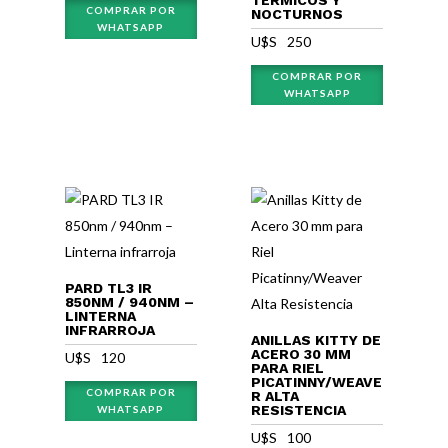
TÉRMICOS Y
COMPRAR POR
NOCTURNOS
WHATSAPP
U$S⠀
250
COMPRAR POR
WHATSAPP
PARD TL3 IR
850NM / 940NM –
LINTERNA
INFRARROJA
ANILLAS KITTY DE
ACERO 30 MM
U$S⠀
120
PARA RIEL
PICATINNY/WEAVE
COMPRAR POR
R ALTA
RESISTENCIA
WHATSAPP
U$S⠀
100