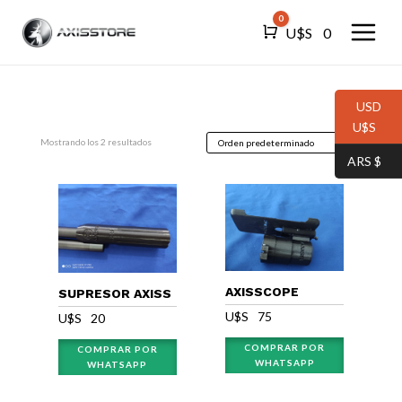
0
Carro
U$S⠀
0
USD
U$S⠀
Mostrando los 2 resultados
ARS $⠀
AXISSCOPE
SUPRESOR AXISS
U$S⠀
75
U$S⠀
20
COMPRAR POR
COMPRAR POR
WHATSAPP
WHATSAPP