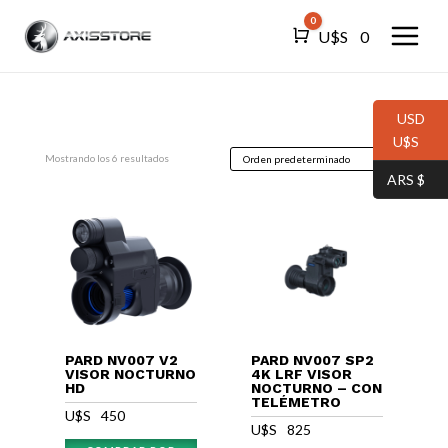
0
Carro
U$S⠀
0
USD
U$S⠀
Mostrando los 6 resultados
ARS $⠀
PARD NV007 V2
PARD NV007 SP2
VISOR NOCTURNO
4K LRF VISOR
HD
NOCTURNO – CON
TELÉMETRO
U$S⠀
450
U$S⠀
825