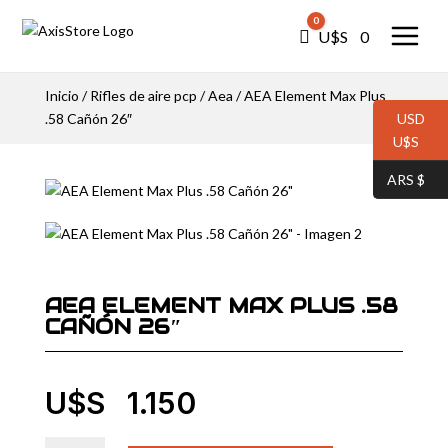
0
Carro
U$S⠀
0
Inicio
/
Rifles de aire pcp
/
Aea
/ AEA Element Max Plus
.58 Cañón 26″
USD
U$S⠀
ARS $⠀
AEA ELEMENT MAX PLUS .58
CAÑÓN 26″
U$S⠀
1.150
AEA