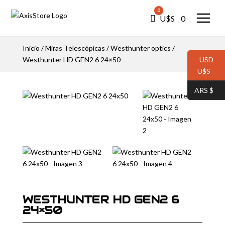
0
Carro
U$S⠀
0
Inicio
/
Miras Telescópicas
/
Westhunter optics
/
Westhunter HD GEN2 6 24×50
USD
U$S⠀
ARS $⠀
WESTHUNTER HD GEN2 6
24×50