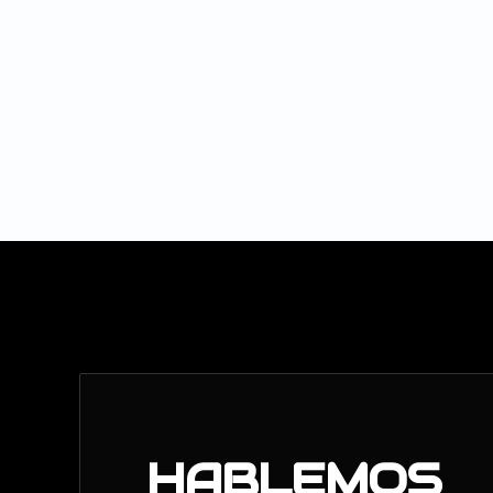
¿Buscás precisión milimétrica en tus disparos? Conocé la Discove
HABLEMOS