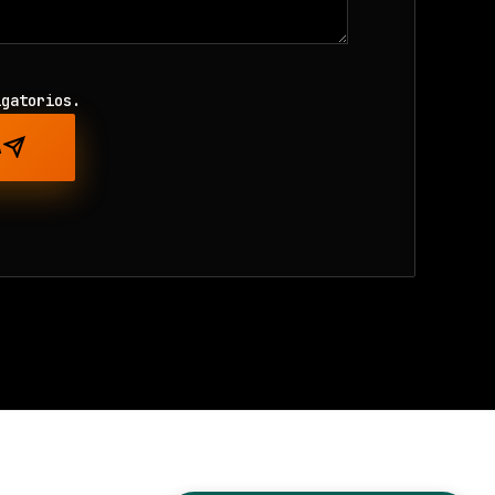
igatorios.
A