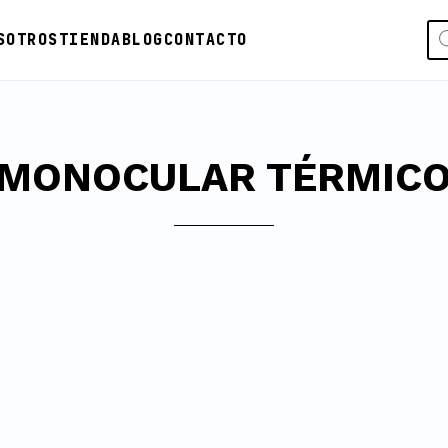
Bú
SOTROS
TIENDA
BLOG
CONTACTO
de
pro
MONOCULAR TÉRMIC
 El Nocpix Lumi H35 combina...