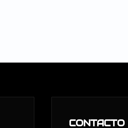
ry HD Gen II Si sos de los que no...
CONTACTO