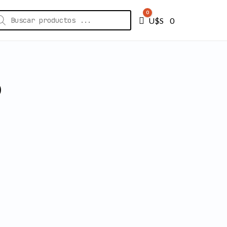
squeda
0
Carro
U$S⠀
0
ductos
O